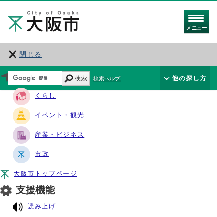
メニュー
閉じる
サイト・ナビ
検索
他の探し方
検索ヘルプ
くらし
イベント・観光
産業・ビジネス
市政
大阪市トップページ
支援機能
読み上げ