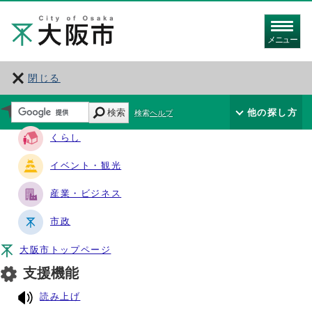
メニュー
閉じる
サイト・ナビ
検索
他の探し方
検索ヘルプ
くらし
イベント・観光
産業・ビジネス
市政
大阪市トップページ
支援機能
読み上げ