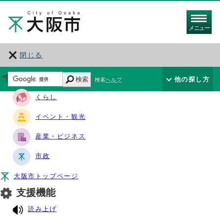
メニュー
閉じる
サイト・ナビ
検索
他の探し方
検索ヘルプ
くらし
イベント・観光
産業・ビジネス
市政
大阪市トップページ
支援機能
読み上げ