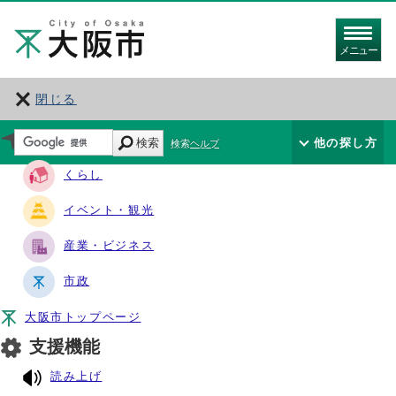
メニュー
閉じる
サイト・ナビ
検索
他の探し方
検索ヘルプ
くらし
イベント・観光
産業・ビジネス
市政
大阪市トップページ
支援機能
読み上げ