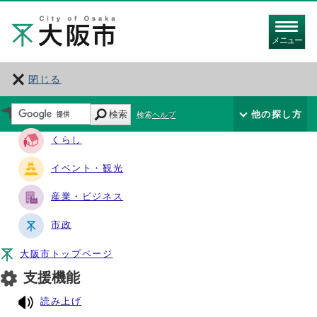
メニュー
閉じる
サイト・ナビ
検索
他の探し方
検索ヘルプ
くらし
イベント・観光
産業・ビジネス
市政
大阪市トップページ
支援機能
読み上げ