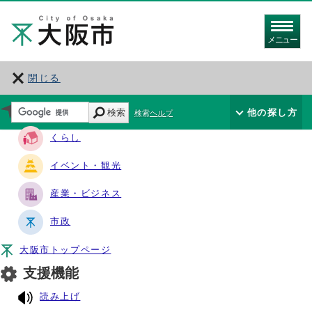
メニュー
閉じる
サイト・ナビ
検索
他の探し方
検索ヘルプ
くらし
イベント・観光
産業・ビジネス
市政
大阪市トップページ
支援機能
読み上げ