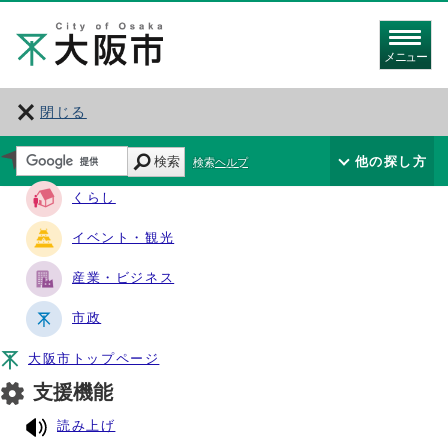
メニュー
閉じる
サイト・ナビ
検索
他の探し方
検索ヘルプ
くらし
イベント・観光
産業・ビジネス
市政
大阪市トップページ
支援機能
読み上げ