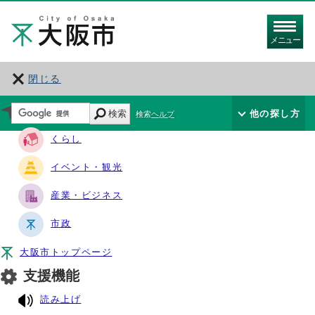
メニュー
閉じる
サイト・ナビ
検索
他の探し方
検索ヘルプ
くらし
イベント・観光
産業・ビジネス
市政
大阪市トップページ
支援機能
読み上げ