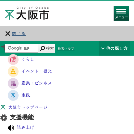
メニュー
閉じる
サイト・ナビ
検索
他の探し方
検索ヘルプ
くらし
イベント・観光
産業・ビジネス
市政
大阪市トップページ
支援機能
読み上げ