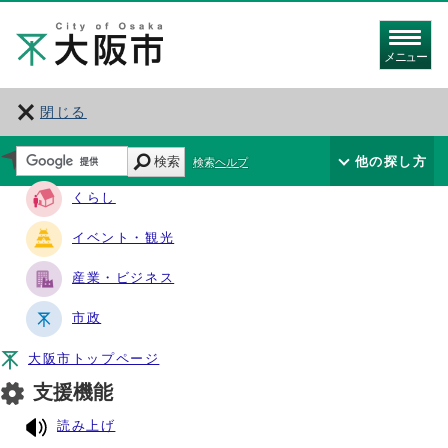
メニュー
閉じる
サイト・ナビ
検索
他の探し方
検索ヘルプ
くらし
イベント・観光
産業・ビジネス
市政
大阪市トップページ
支援機能
読み上げ