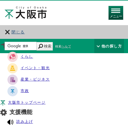
メニュー
閉じる
サイト・ナビ
検索
他の探し方
検索ヘルプ
くらし
イベント・観光
産業・ビジネス
市政
大阪市トップページ
支援機能
読み上げ