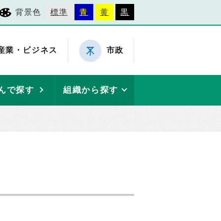
背景色
標準
青
黄
黒
産業・ビジネス
市政
んで探す
組織から探す