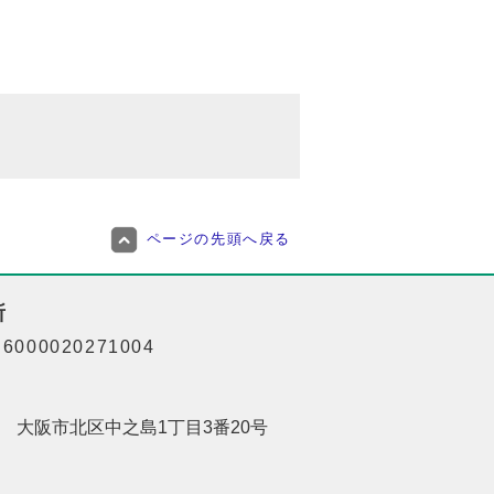
ページの先頭へ戻る
所
000020271004
201 大阪市北区中之島1丁目3番20号