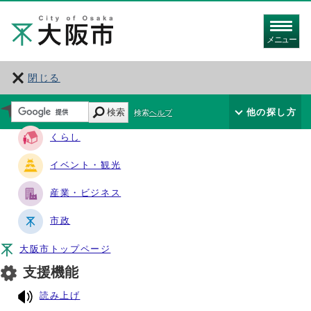
メニュー
閉じる
サイト・ナビ
検索
他の探し方
検索ヘルプ
くらし
イベント・観光
産業・ビジネス
市政
大阪市トップページ
支援機能
読み上げ