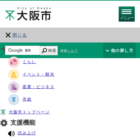
メニュー
閉じる
サイト・ナビ
検索
他の探し方
検索ヘルプ
くらし
イベント・観光
産業・ビジネス
市政
大阪市トップページ
支援機能
読み上げ