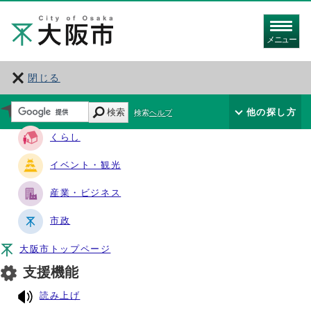
メニュー
閉じる
サイト・ナビ
検索
他の探し方
検索ヘルプ
くらし
イベント・観光
産業・ビジネス
市政
大阪市トップページ
支援機能
読み上げ