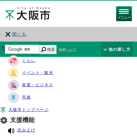
メニュー
閉じる
サイト・ナビ
検索
他の探し方
検索ヘルプ
くらし
イベント・観光
産業・ビジネス
市政
大阪市トップページ
支援機能
読み上げ