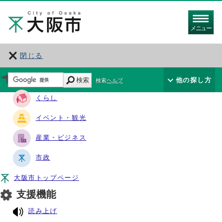
メニュー
閉じる
サイト・ナビ
検索
他の探し方
検索ヘルプ
くらし
イベント・観光
産業・ビジネス
市政
大阪市トップページ
支援機能
読み上げ