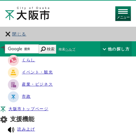
メニュー
閉じる
サイト・ナビ
検索
他の探し方
検索ヘルプ
くらし
イベント・観光
産業・ビジネス
市政
大阪市トップページ
支援機能
読み上げ