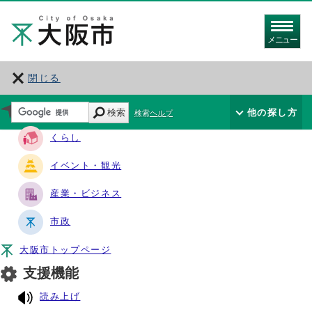
メニュー
閉じる
サイト・ナビ
検索
他の探し方
検索ヘルプ
くらし
イベント・観光
産業・ビジネス
市政
大阪市トップページ
支援機能
読み上げ