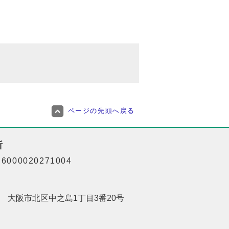
ページの先頭へ戻る
所
000020271004
201 大阪市北区中之島1丁目3番20号