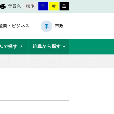
背景色
標準
青
黄
黒
産業・ビジネス
市政
んで探す
組織から探す