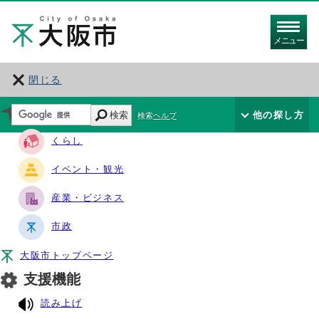
メニュー
閉じる
サイト・ナビ
検索
他の探し方
検索ヘルプ
くらし
イベント・観光
産業・ビジネス
市政
大阪市トップページ
支援機能
読み上げ