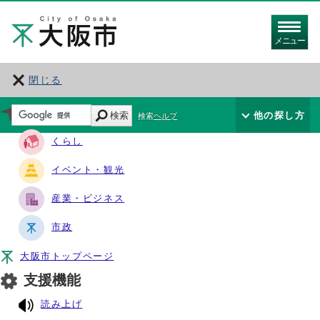
メニュー
閉じる
サイト・ナビ
検索
他の探し方
検索ヘルプ
くらし
イベント・観光
産業・ビジネス
市政
大阪市トップページ
支援機能
読み上げ