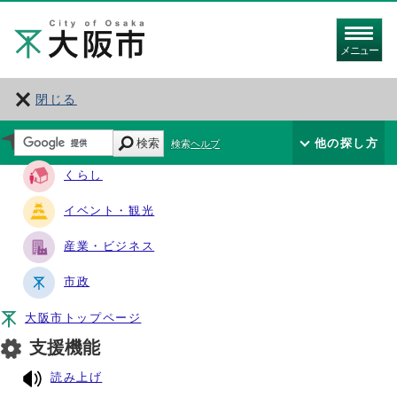
メニュー
閉じる
サイト・ナビ
検索
他の探し方
検索ヘルプ
くらし
イベント・観光
産業・ビジネス
市政
大阪市トップページ
支援機能
読み上げ