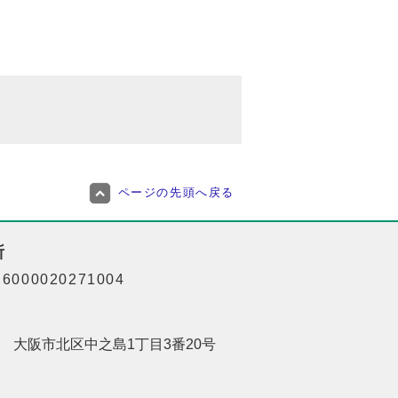
ページの先頭へ戻る
所
000020271004
201 大阪市北区中之島1丁目3番20号