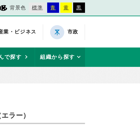
背景色
標準
青
黄
黒
産業・ビジネス
市政
んで探す
組織から探す
（エラー）