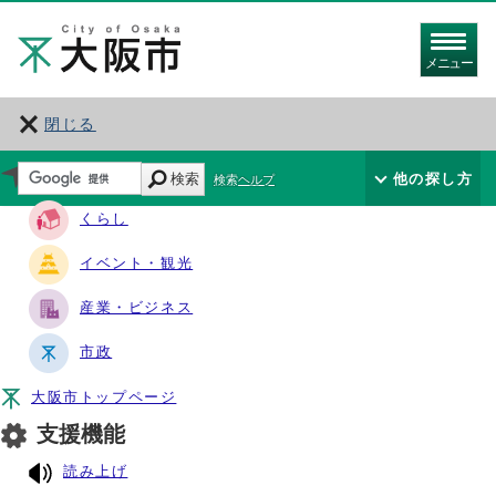
メニュー
閉じる
サイト・ナビ
検索
他の探し方
検索ヘルプ
くらし
イベント・観光
産業・ビジネス
市政
大阪市トップページ
支援機能
読み上げ