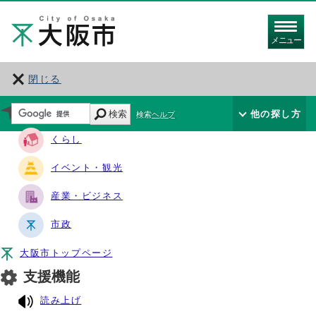
メニュー
閉じる
サイト・ナビ
検索
他の探し方
検索ヘルプ
くらし
イベント・観光
産業・ビジネス
市政
大阪市トップページ
支援機能
読み上げ