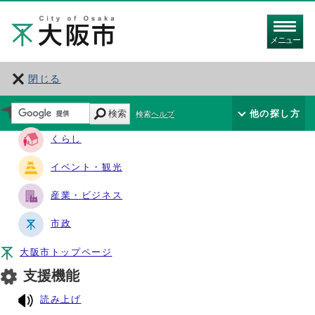
メニュー
閉じる
サイト・ナビ
検索
他の探し方
検索ヘルプ
くらし
イベント・観光
産業・ビジネス
市政
大阪市トップページ
支援機能
読み上げ