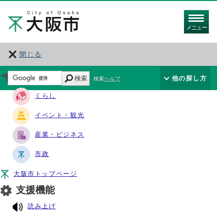
メニュー
閉じる
サイト・ナビ
検索
他の探し方
検索ヘルプ
くらし
イベント・観光
産業・ビジネス
市政
大阪市トップページ
支援機能
読み上げ