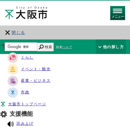
メニュー
閉じる
サイト・ナビ
検索
他の探し方
検索ヘルプ
くらし
イベント・観光
産業・ビジネス
市政
大阪市トップページ
支援機能
読み上げ