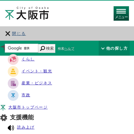
メニュー
閉じる
サイト・ナビ
検索
他の探し方
検索ヘルプ
くらし
イベント・観光
産業・ビジネス
市政
大阪市トップページ
支援機能
読み上げ