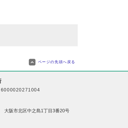
ページの先頭へ戻る
所
000020271004
201 大阪市北区中之島1丁目3番20号