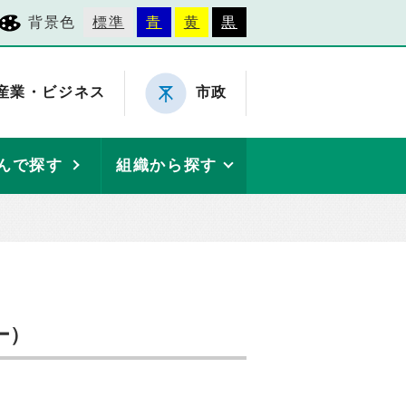
背景色
標準
青
黄
黒
産業・ビジネス
市政
んで探す
組織から探す
ー）