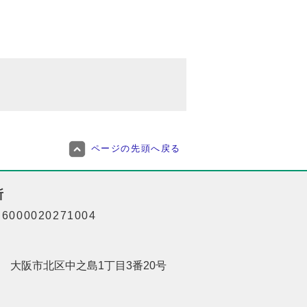
ページの先頭へ戻る
所
000020271004
201 大阪市北区中之島1丁目3番20号