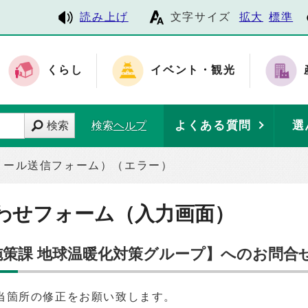
読み上げ
文字サイズ
拡大
標準
くらし
イベント・観光
よくある質問
選
検索
検索ヘルプ
メール送信フォーム）（エラー）
わせフォーム（入力画面）
境施策課 地球温暖化対策グループ】へのお問合
当箇所の修正をお願い致します。