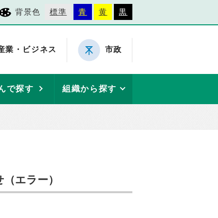
背景色
標準
青
黄
黒
産業・ビジネス
市政
んで探す
組織から探す
せ（エラー）