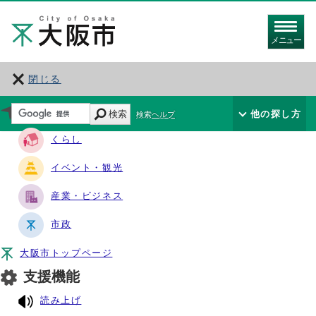
メニュー
閉じる
サイト・ナビ
検索
他の探し方
検索ヘルプ
くらし
イベント・観光
産業・ビジネス
市政
大阪市トップページ
支援機能
読み上げ