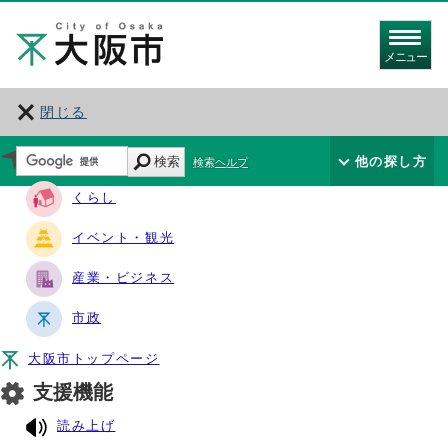
メニュー
閉じる
サイト・ナビ
検索
他の探し方
検索ヘルプ
くらし
イベント・観光
産業・ビジネス
市政
大阪市トップページ
支援機能
読み上げ