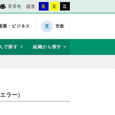
背景色
標準
青
黄
黒
産業・ビジネス
市政
んで探す
組織から探す
（エラー）