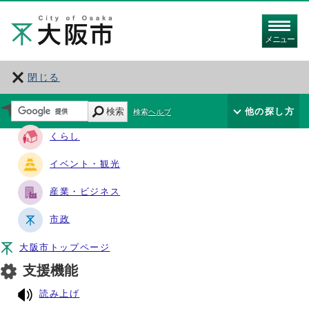
メニュー
閉じる
サイト・ナビ
検索
他の探し方
検索ヘルプ
くらし
イベント・観光
産業・ビジネス
市政
大阪市トップページ
支援機能
読み上げ