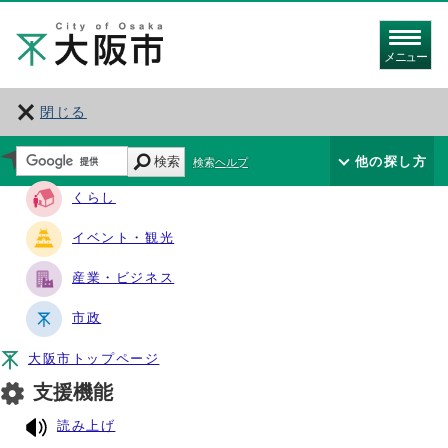
メニュー
閉じる
サイト・ナビ
検索
他の探し方
検索ヘルプ
くらし
イベント・観光
産業・ビジネス
市政
大阪市トップページ
支援機能
読み上げ