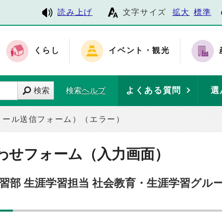
読み上げ
文字サイズ
拡大
標準
くらし
イベント・観光
よくある質問
選
検索
検索ヘルプ
メール送信フォーム）（エラー）
わせフォーム（入力画面）
学習部 生涯学習担当 社会教育・生涯学習グル