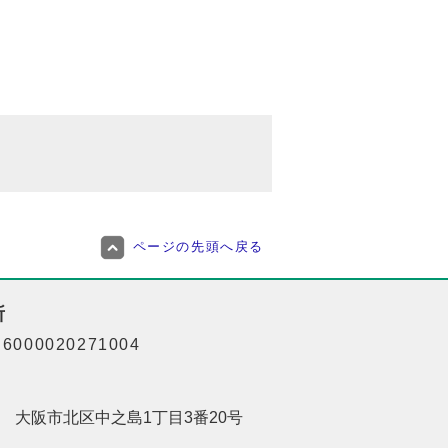
ページの先頭へ戻る
所
000020271004
201 大阪市北区中之島1丁目3番20号