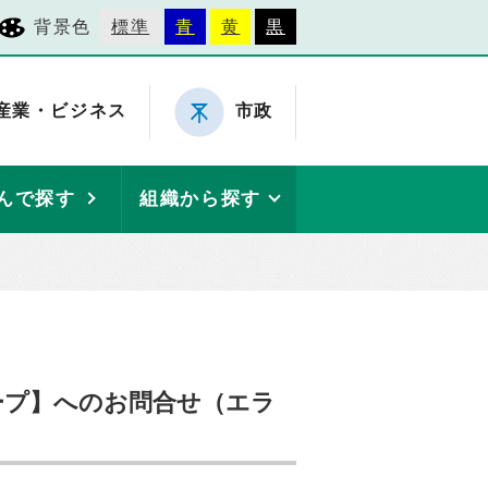
背景色
標準
青
黄
黒
産業・ビジネス
市政
んで探す
組織から探す
ープ】へのお問合せ（エラ