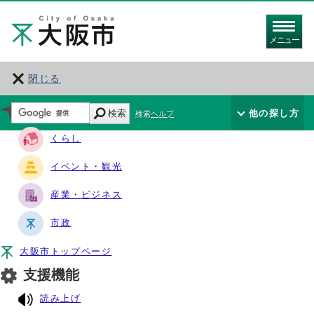
メニュー
閉じる
サイト・ナビ
検索
他の探し方
検索ヘルプ
くらし
イベント・観光
産業・ビジネス
市政
大阪市トップページ
支援機能
読み上げ