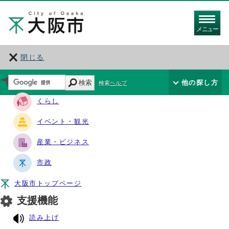
メニュー
閉じる
サイト・ナビ
検索
他の探し方
検索ヘルプ
くらし
イベント・観光
産業・ビジネス
市政
大阪市トップページ
支援機能
読み上げ