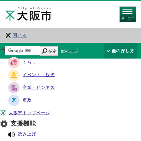
メニュー
閉じる
サイト・ナビ
検索
他の探し方
検索ヘルプ
くらし
イベント・観光
産業・ビジネス
市政
大阪市トップページ
支援機能
読み上げ