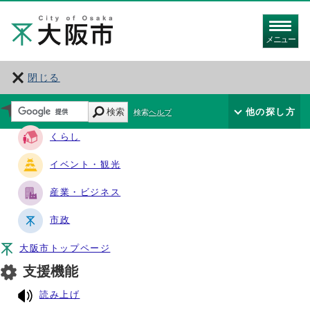
メニュー
閉じる
サイト・ナビ
検索
他の探し方
検索ヘルプ
くらし
イベント・観光
産業・ビジネス
市政
大阪市トップページ
支援機能
読み上げ