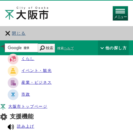
メニュー
閉じる
サイト・ナビ
検索
他の探し方
検索ヘルプ
くらし
イベント・観光
産業・ビジネス
市政
大阪市トップページ
支援機能
読み上げ