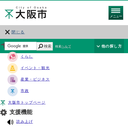
メニュー
閉じる
サイト・ナビ
検索
他の探し方
検索ヘルプ
くらし
イベント・観光
産業・ビジネス
市政
大阪市トップページ
支援機能
読み上げ