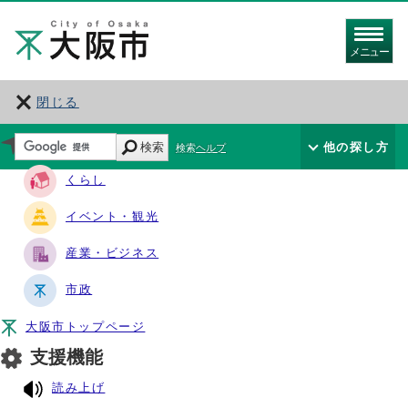
メニュー
閉じる
サイト・ナビ
検索
他の探し方
検索ヘルプ
くらし
イベント・観光
産業・ビジネス
市政
大阪市トップページ
支援機能
読み上げ