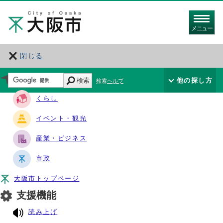
メニュー
閉じる
サイト・ナビ
検索
他の探し方
検索ヘルプ
くらし
イベント・観光
産業・ビジネス
市政
大阪市トップページ
支援機能
読み上げ