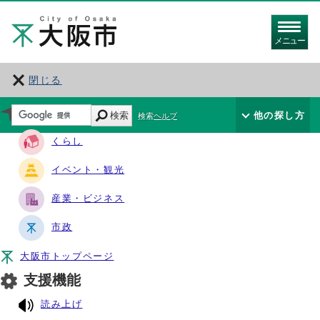
メニュー
閉じる
サイト・ナビ
検索
他の探し方
検索ヘルプ
くらし
イベント・観光
産業・ビジネス
市政
大阪市トップページ
支援機能
読み上げ