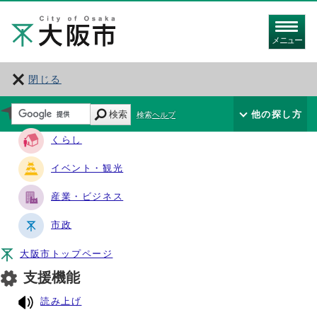
メニュー
閉じる
サイト・ナビ
検索
他の探し方
検索ヘルプ
くらし
イベント・観光
産業・ビジネス
市政
大阪市トップページ
支援機能
読み上げ