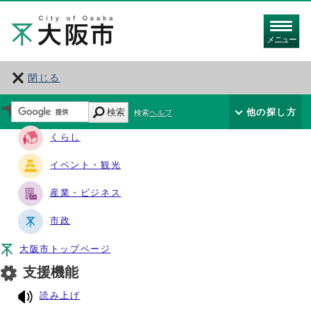
メニュー
閉じる
サイト・ナビ
検索
他の探し方
検索ヘルプ
くらし
イベント・観光
産業・ビジネス
市政
大阪市トップページ
支援機能
読み上げ