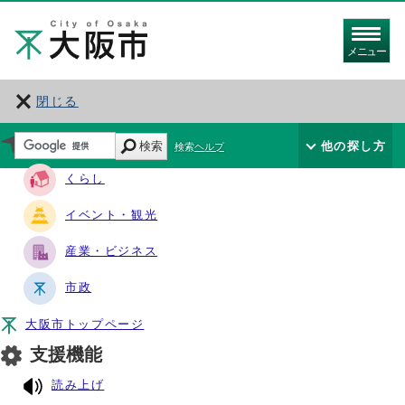
メニュー
閉じる
サイト・ナビ
検索
他の探し方
検索ヘルプ
くらし
イベント・観光
産業・ビジネス
市政
大阪市トップページ
支援機能
読み上げ